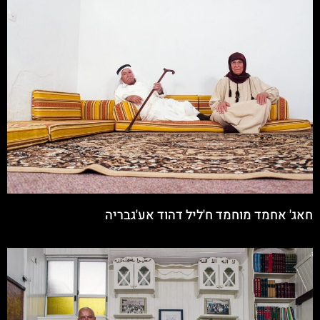
חאג' אחמד מוחמד ח'ליל דהוד אע'גבריה