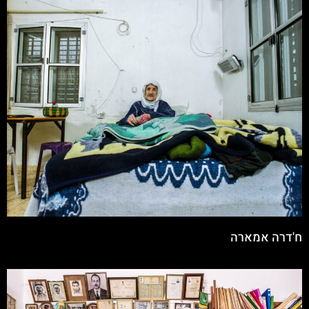
ח'דרה אמארה