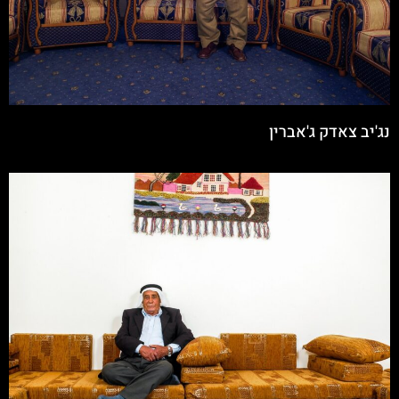
נג'יב צאדק ג'אברין