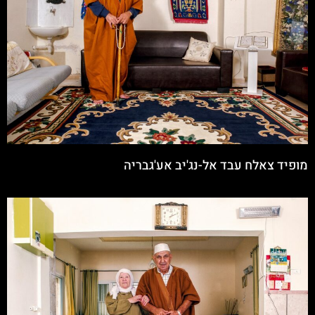
מופיד צאלח עבד אל-נג'יב אע'גבריה