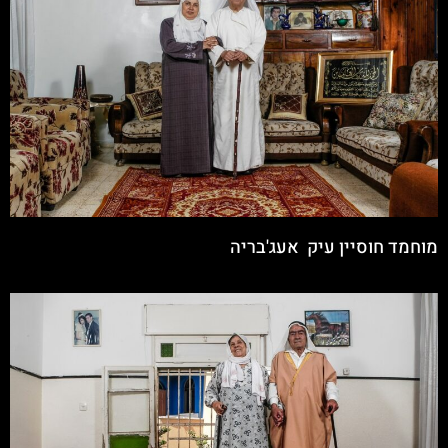
מוחמד חוסיין עיק אעג'בריה