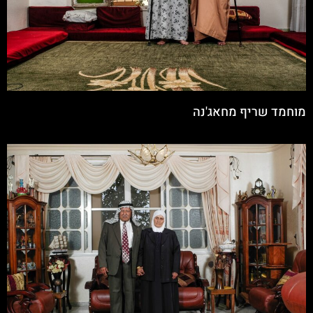
מוחמד שריף מחאג'נה