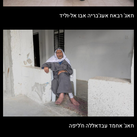
חאג' רבאח אעג'בריה אבו אל-וליד
חאג' אחמד עבדאללה ח'ליפה