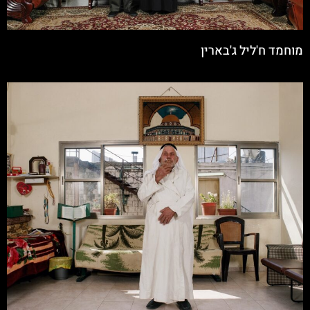
מוחמד ח'ליל ג'בארין