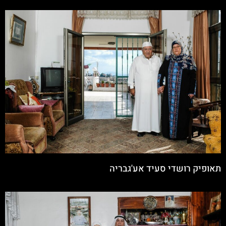
תאופיק רושדי סעיד אע'גבריה