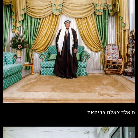
ח'אלד צאלח צביחאת