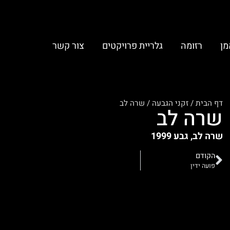
מן
רזומה
גלריית פרויקטים
צור קשר
דף הבית
/
זקני הגבעה
/
שרה לב
שרה לב
שרה לב, גבע 1999
הקודם
פועה ידין