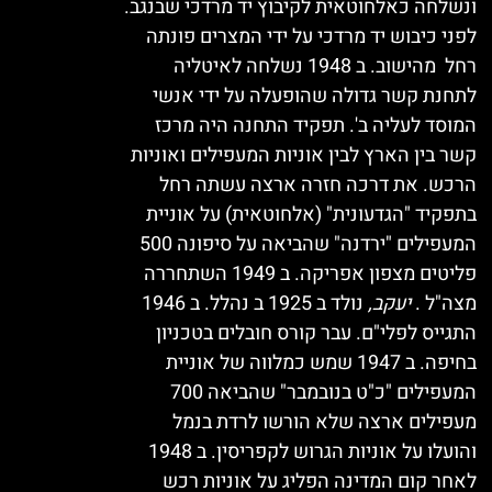
ונשלחה כאלחוטאית לקיבוץ יד מרדכי שבנגב.
לפני כיבוש יד מרדכי על ידי המצרים פונתה
רחל מהישוב. ב 1948 נשלחה לאיטליה
לתחנת קשר גדולה שהופעלה על ידי אנשי
המוסד לעליה ב'. תפקיד התחנה היה מרכז
קשר בין הארץ לבין אוניות המעפילים ואוניות
הרכש. את דרכה חזרה ארצה עשתה רחל
בתפקיד "הגדעונית" (אלחוטאית) על אוניית
המעפילים "ירדנה" שהביאה על סיפונה 500
פליטים מצפון אפריקה. ב 1949 השתחררה
מצה"ל .
יעקב,
נולד ב 1925 ב נהלל. ב 1946
התגייס לפלי"ם. עבר קורס חובלים בטכניון
בחיפה. ב 1947 שמש כמלווה של אוניית
המעפילים "כ"ט בנובמבר" שהביאה 700
מעפילים ארצה שלא הורשו לרדת בנמל
והועלו על אוניות הגרוש לקפריסין. ב 1948
לאחר קום המדינה הפליג על אוניות רכש