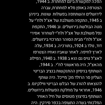
הפכה למקשרת בינם למחתרת. ב 1944,
הצטרפה באופן מלא למחתרת, עברה
לירושלים והשתתפה בפעולות שונות. ביניהן
ב 1945, התקפה משולבת של אצ"ל ולח"י על
מטה הבולשת בירושלים. וב 1946, התקפת
נפל משולבת של אצ"ל ולח"י לשחרור אסירי
אצ"ל ולח"י מבית הסוהר המרכזי בירושלים.
דוד, נולד ב 1924, בתורכיה. ב 1934, עלה
לארץ לחיפה. לאחר שאביו ואחיו הצטרפו
לאצ"ל גויס גם הוא ב 1938. ב 1940, הפילוג
מהאצ"ל, היה מראשוני לח"י. ב 1944,
השתתף בניסיון ההתנקשות בנציב הבריטי
העליון סר הרולד מק' מייכל. היה שותף
להוצאתו להורג של הבלש הבריטי ווילקינס. ב
1946, אחראי על מחלקת הפעולות בירושלים.
השתתף בפיצוץ מטוסים של חיל האוויר
המלכותי בשדה התעופה בכפר סירקין. היה