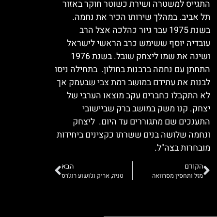
התגייס למשטרה ושירת כשוטר חוקר באזור
תל אביב. במהלך שירותו הכיר את נחמה.
בשנת 1975 עבר גיור כהלכה אצל הרב
עובדיה יוסף ששימש כרב הראשי לישראל
ושינה את שמו ליצחק שובל. בשנת 1976
התחתן עם נחמה ברבנות בחולון. בתחילה ניסו
לבנות את עתידם במושב רמת צבי שבעמק אך
לא התקבלו כחברים עקב מוצאו הערבי של
יצחק. קנו משק במושב ברק שביישובי
התענכים שם מתגוררים עד היום. ליצחק
ונחמה שלושה בנים ששרתו כקצינים ביחידות
מובחרות בצה"ל.
הקודם
הבא
מזל ותחסין מסרוואה
טניה, אריק וג'ושוע רוג'רס