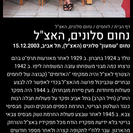
דף הבית
/
לוחמים
/
נחום סלונים, האצ"ל
נחום סלונים, האצ"ל
נחום "שמעון" סלונים (האצ"ל), תל אביב, 15.12.2003
נולד ב 1924 בחברון. ב 1929 לאחר מאורעות תרפ"ט בהם
נרצחו כמה מבני משפחתו עזבה המשפחה ליפו. ב 1942
הצטרף לאצ"ל והיה ממקימי "האדומים" (קבוצה של לוחמים
נבחרים שכביכול פרשה מהאצ"ל בכדי לאפשר לה לבצע
פעולות מיוחדות. מעין סיירת מובחרת). ב 1944 היה מפקד
החו"ק (חיל הקרב) בתל אביב ופקד על פעולות חבלה רבות
כנגד השלטון הבריטי, החרמת כספים מבנקים ונשק מבסיסי
צבא. ב 1945 לאחר שבצע פעולת החרמת נשק מבסיס צבאי
בריטי בלא ידיעת מפקדיו הודח מכל תפקידיו באצ"ל והורחק
מהארגון. עבר ללח"י לתקופה קצרה ולאחר מספר חודשים