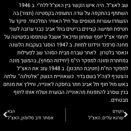
שב לאצ"ל. היה איש הקשר בין האצ"ל ללח"י. ב 1946
השתתף בהתקפה על שדה התעופה בקסטינה (חצור) בה
הושמדו עשרות מטוסים של חיל האוויר המלכותי. פיקד על
חטיפת חמישה קצינים בריטים בתל אביב כבני ערובה לשני
לוחמי אצ"ל יוסף שמחון ומיכאל אשבל שנתפסו בפשיטה על
מחנה סרפנד ונידונו למוות. ב 1947 הוסגר בעקבות הלשנה
ונאסר בלטרון. לאחר שברח מבית הסוהר שב לפעילות
במחתרת ומונה למפקד הי"מ (יחידות המחץ), בהמשך מונה
למפקד הח"ת (חטיבת התכנון). ב 1948 עזב את האצ"ל
והצטרף לצה"ל בשם בדוי. כשאוניית הנשק "אלטלנה" עלתה
באש מול חוף תל אביב חתר בחסקה לאונייה, וחילץ את מנחם
בגין שסרב להתפנות מהאונייה הבוערת ושלח אותו לחוף
מבטחים.
הקודם
הבא
שרגא עליס, האצ"ל
אסתר ודב סלומון, האצ"ל