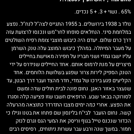
65% . נשוי + 3. + 5 נכדים.
נולד ב 1938 בירושלים. ב 1955 התגייס לצה"ל לנח"ל. נפצע
במלחמת סיני. הנחלאים סופחו לחר"מש ונכנסו לרצועת עזה
דרך כרם שלום. יעדם היה כיבוש מוצבי צומת רפיח השולטים
על מעבר המיתלה. במהלך כיבוש המוצב עלה טנק השרמן
עליו ישבו גמדי ושני חבריו על חפירה מאוישת בחיילים
מיצרים על מנת לרמוס אותם. אחד החיילים שנידרס על ידי
הטנק הספיק לירות צרור שפגע בשלושת הלוחמים. אחד
הקליעים פגע בירכו של גמדי, חדר מהצד ועבר דרך הבטן, עד
שנעצר באזור האגן. נחום פונה לבית חולים שדה ומשם
לסורוקה בבאר שבע. הרופאים חשבו שזו פציעה קלה וסגרו
את הפצע. אחרי כמה ימים מצבו התדרדר כתוצאה מהרעלה
קשה. נחום הועבר לבי"ח בלינסון שם פתחו את בטנו וגילו כי
הכדור שנכנס טייל בגוף וריסק את המעי הגס וגרם לנזק
חמור. במשך שנה ורבע עבר עשרות ניתוחים, רסיסים רבים