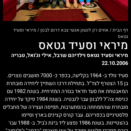
דף הבית
/
אחים רק לנשק-אנשי צבא דרום לבנון
/
מיראי וסעיד
גטאס
מיראי וסעיד גטאס
מיראי וסעיד גטאס וילדיהם שרבל, אילי וג'ואל, טבריה
22.10.2006
סעיד נולד ב- 1964 בקליעה, בכפר כ- 7000 תושבים נוצרים.
בן 15 הצטרף לצד"ל. בתחילת דרכו השתייך ליחידה מובחרת
המאבטחת את סעד חדאד בגזרה המזרחית. בשנת 1982 עם
כניסת צה"ל ללבנון עבר לנבטיה. בשנת 1984 פיקד על יחידה
מובחרת שהתמחתה בהסתערבות, תפיסה ועצירה של מחבלים
פלסטיניים בכפריהם. עבר קורס קצינים בארץ וסיימו
בהצטיינות. בשנת 1986 נפצע ליד בינת ג'ביל. ב- 1988 עבר
קורס מפקדי פלוגות ופיקד על שני מוצבים "הדסה" ו"ולנסיה".