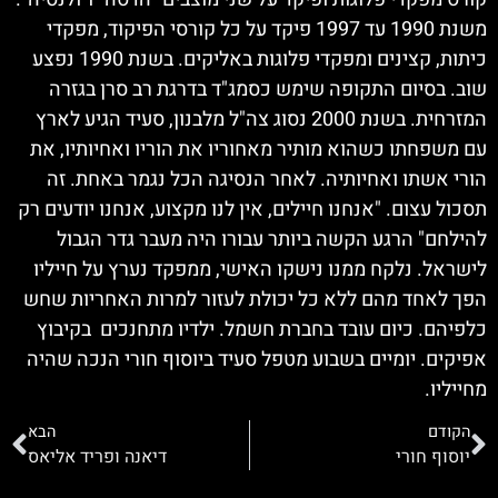
משנת 1990 עד 1997 פיקד על כל קורסי הפיקוד, מפקדי
כיתות, קצינים ומפקדי פלוגות באליקים. בשנת 1990 נפצע
שוב. בסיום התקופה שימש כסמג"ד בדרגת רב סרן בגזרה
המזרחית. בשנת 2000 נסוג צה"ל מלבנון, סעיד הגיע לארץ
עם משפחתו כשהוא מותיר מאחוריו את הוריו ואחיותיו, את
הורי אשתו ואחיותיה. לאחר הנסיגה הכל נגמר באחת. זה
תסכול עצום. "אנחנו חיילים, אין לנו מקצוע, אנחנו יודעים רק
להילחם" הרגע הקשה ביותר עבורו היה מעבר גדר הגבול
לישראל. נלקח ממנו נישקו האישי, ממפקד נערץ על חייליו
הפך לאחד מהם ללא כל יכולת לעזור למרות האחריות שחש
כלפיהם. כיום עובד בחברת חשמל. ילדיו מתחנכים בקיבוץ
אפיקים. יומיים בשבוע מטפל סעיד ביוסוף חורי הנכה שהיה
מחייליו.
הקודם
הבא
יוסוף חורי
דיאנה ופריד אליאס