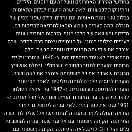
בחודשי ההיריון האחרונים ונשלחה עם הזקנים, הילדים,
והתינוקות לכבשנים. לאה ושרה הועברו לבלוק התאומות.
בבלוק 100 זוגות תאומות, וגם גמדים, כולם שפני ניסיון של
מנגלה. כמה פעמים בשבוע הובאו למרפאה לבדיקות דם,
מדידות והשוואה של חלקי הגוף, הזרקות חומרים שונים
לעיניים וצילומי רנטגן. על הניסויים עצמם סרבו לספר. שרה
איבדה את שמיעתה מהניסויים ונותרה חרשת. חלק
מהתאומים לא עמד בניסויים ומת. ב- 1945 שוחררו על ידי
הרוסים והועברו למנזר בקטוביץ' שבפולין. ניצולת אושוויץ
מבוגרת שאבדה את כל משפחתה אימצה את לאה ושרה.
הועברו לרוסיה הלבנה למחנה פליטים. לאחר חצי שנה
הועברו לבודפסט שבהונגריה. ב- 1947 עלו ארצה ונשלחו
לכפר בתיה עם עוד תאומים יתומים שם השלימו לימודים. ב-
1951 עזבו את כפר בתיה. לאה עברה לירושלים ולמדה
הוראה והחלה ללמד במעברה "מחנה ישראל" שליד לוד. שרה
התחתנה והקימה משפחה עם אליעזר שפר, עברה למושב ניר
גלים והולידו 3 ילדים. לאה התחתנה והקימה משפחה עם