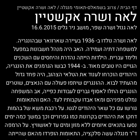
דף הבית
/
צרוב בשמאלם-תאומי מנגלה
/
לאה ושרה אקשטיין
לאה ושרה אקשטיין
לאה גנזל ושרה שפר, מושב ניר גלים 16.6.2015
לאה ושרה נולדו ב- 1936 בעיירה שארוואר שבהונגריה.
למשפחה דתיה ועמידה. האב היה מנהל חשבונות במפעל
ולימד עברית. הילדות הייתה נהדרת והיחסים עם השכנים
הגויים היו טובים מאוד. ב- 1944 כבשו הגרמנים את הונגריה,
היהודים הוכרחו לענוד את הטלאי הצהוב, היה פחד גדול
מהעתיד לבוא. ההונגרים שיתפו פעולה עם הנאצים, שוטרים
הונגרים החלו לאסוף גברים לעבודות כפייה, אב המשפחה
נמלט מפניהם ומאז אבדו עקבותיו לעד. האם והתאומות
גורשו עם כל שאר היהודים לגטו. על רכבת משא של בהמות
דחקו את היהודים בקרונות כמו גפרורים וכך במשך כמה ימים
נסעו בתנאים איומים ללא מזון ומים עד לאושוויץ. על הרמפה
ד"ר מנגלה עשה סלקציה, התאומות הופרדו מהאם שהייתה