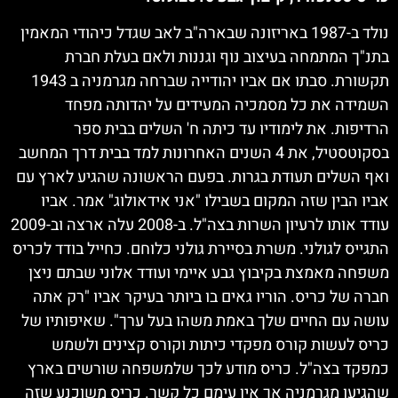
נולד ב-1987 באריזונה שבארה"ב לאב שגדל כיהודי המאמין
בתנ"ך המתמחה בעיצוב נוף וגננות ולאם בעלת חברת
תקשורת. סבתו אם אביו יהודייה שברחה מגרמניה ב 1943
השמידה את כל מסמכיה המעידים על יהדותה מפחד
הרדיפות. את לימודיו עד כיתה ח' השלים בבית ספר
בסקוטסטיל, את 4 השנים האחרונות למד בבית דרך המחשב
ואף השלים תעודת בגרות. בפעם הראשונה שהגיע לארץ עם
אביו הבין שזה המקום בשבילו "אני אידאולוג" אמר. אביו
עודד אותו לרעיון השרות בצה"ל. ב-2008 עלה ארצה וב-2009
התגייס לגולני. משרת בסיירת גולני כלוחם. כחייל בודד לכריס
משפחה מאמצת בקיבוץ גבע איימי ועודד אלוני שבתם ניצן
חברה של כריס. הוריו גאים בו ביותר בעיקר אביו "רק אתה
עושה עם החיים שלך באמת משהו בעל ערך". שאיפותיו של
כריס לעשות קורס מפקדי כיתות וקורס קצינים ולשמש
כמפקד בצה"ל. כריס מודע לכך שלמשפחה שורשים בארץ
שהגיעו מגרמניה אך אין עימם כל קשר. כריס משוכנע שזה