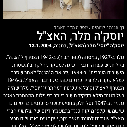
דף הבית
/
לוחמים
/
יוסק'ה מלר, האצ"ל
יוסק'ה מלר, האצ"ל
יוסק'ה "יוסי" מלר (האצ"ל), נתניה, 13.1.2004
נולד ב-1927, במסחה (כפר תבור). ב-1942 הצטרף ל"הגנה".
בגיל חמש עשרה וחצי התמנה למפקד מחלקה ב"משטרת
הישובים העברית". ב-1944 עזב את ה"הגנה" לאחר שסרב
למלא פקודה להוריד כרוזים שהדביקו חברי האצ"ל. ב-1946
הצטרף לאצ"ל וקיבל את כינויו המחתרתי "יוסי". מלר שהיה
בעל מונית מילא תפקיד חשוב ביותר בפעילות המחתרת באזור
נתניה. ב-1947 נטל חלק בחטיפת שני סרג'נטים בריטיים כדי
שישמשו קלפי מיקוח כנגד ביצוע גזר דינם של שלושת חברי
האצ"ל שנידונו למוות: מאיר נקר, יעקב וייס ואבשלום חביב.
יום לאחר שהועלו לגרדום שלושת לוחמי האצ"ל, נתלו שני