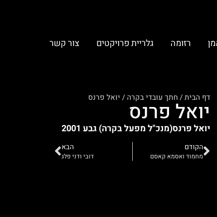
מן
רזומה
גלריית פרויקטים
צור קשר
דף הבית
/
חתך עובדי בקרה
/
יואל פרנס
יואל פרנס
יואל פרנס(מנכ"ל מפעל בקרה) גבע 2001
הקודם
הבא
מחמוד ואסמא קאסם
דובי ודני פלג