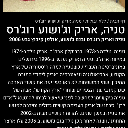
דף הבית
/
ללא גבולות
/
טניה, אריק וג'ושוע רוג'רס
טניה, אריק וג'ושוע רוג'רס
טניה ואריק רוג'רס ובנם ג'ושוע, אולפן קיבוץ גבע 2006
טנייה נולדה ב-1973 בברוקלין ארה"ב. אריק נולד ב-1974
באייווה ארה"ב. טנייה ואריק נפגשו ב-1996 בירושלים
באוניברסיטה העברית כשטנייה למדה היסטוריה של ארץ
הקודש, ארכיאולוגיה וגיאוגרפיה ואריק לימודי המזרח
התיכון. שתי המשפחות לא ראו בעין יפה את קשרי האהבה
שנרקמו בי שני הצעירים שוחרי "ארץ הקודש". אביה של
טנייה ביקש זמן למחשבה לפני שיאשר לביתו להינשא ל"אדם
לבן". סבתו של אריק הערימה קשיים גדולים וסירבה לפגוש
את טנייה במשך שנים. למרות הקשיים מבית ב-2002
התחתנו, ושנה לאחר מכן נולד בנם ג'ושוע. ב-2005 עלו ארצה