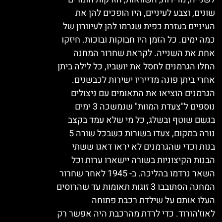
שונים, וצבע לעיניים, היו הופכים להן את
העיניים בעזרת כפית שגרמו להן לעיוורון של
כמה ימים. כל הזמן היו חבוקות ובוכות. חיזקו
אחת את השנייה. לקראת שחרור המחנה
החלו הגרמנים לחסל את יושביו, כל לילה ביתן
אחרי ביתן פונה מדייריו ישירות לכבשנים.
הגרמנים הוציאו את התאומים עם ניצולים
נוספים ל"צעדת המוות" שנמשכה 3 ימים
בגשם שוטף ובשלג, כל מי שלא עמד בקצב
נורה במקום, צעדו בשורות כשבכל שורה 5
בנות וכדי שהגרמנים לא יראו דאגו ששתי
הבנות הקיצוניות בשורה יישארו ערות וכל
השאר נרדמו בהליכה. ב- 1945 לאחר שחרור
המחנה הסתובבו 3 זוגות תאומות עד שהרוסים
העלו אותם על שילדת רכבת פתוחה
לאוז'הורוד. כדי לרדת מהרכבת היה אפשר רק