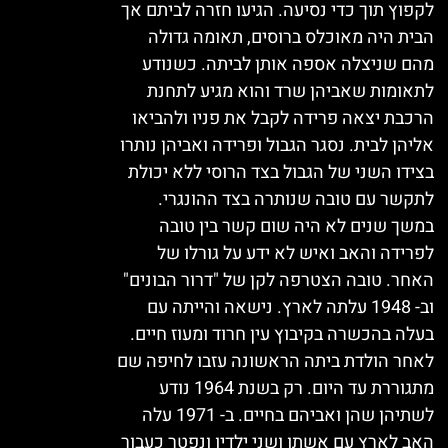
לקפוץ תוך כדי נסיעה. הגיעו חזרה לביתם אך
הבית היה מאוכלס ברוסים, תאומה גדולה
מהם שניצלה אספה אותן לביתה. כשנודע
לתאומות שאביהן שרד והוא מגיע לתחנת
הרכבת יצאה פרידה לקבל את פניו ולהביאו
אליהן לבית. נסגר הגבול ופרידה ואביהן נותרו
בצידו השני של הגבול בצד הרוסי ללא יכולת
לתקשר עם טובה שנותרה בצד ההונגרי.
במשך שנים לא היה שום קשר בין טובה
לפרידה והאב ואיש לא ידע על גורלו של
האחר. טובה הצטרפה לקן של "דרור הבונים"
וב- 1948 עלתה לארץ. נישאה והייתה עם
בעלה בהכשרה בקיבוץ עין חרוד ומעוז חיים.
לאחר הולדת ביתה הראשונה עזבו לחיפה שם
מתגוררת עד היום. רק בשנת 1964 נודע
לשתיהן שהן ואביהם בחיים. ב- 1971 עלה
האב לארץ עם אשתו ושני ילדיו ונפטר כעבור