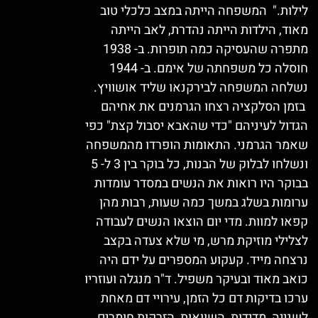
לילות." המשפחה הייתה במצב כלכלי טוב
מאוד, הילדות הייתה נהדרת, לאב הייתה
מתפרה שהעסיקה כמה תופרות. ב- 1938
חוסלה כל משפחתה של אימם. ב- 1944
נשלחה המשפחה לבירקנאו שליד אושוויץ.
בזמן הסלקציה רצחו הגרמנים את אחיהם
הגדול לעיניהם "כדי שהאבא יסבול קצת" כפי
שאמר הגרמני. התאומות הופרדו מהמשפחה
ונשלחו לבלוק של הבנות, כל בוקר בין 3 ל- 5
בבוקר היו רואות את הנשים במסדר עומדות
ערומות בשלג במשך כמה שעות, רבות מהן
קפאו למוות. מדי יום הוצאו הנשים לעבודה
לצלילי מוזיקת מרש, מי שלא צעדה בקצב
נרצחה מייד. קעקוע המספרים על ידם היה
כואב מאוד ובעיקר משפיל. ד"ר מנגלה ועוזריו
ערכו בדיקות דם כל הזמן, עירויי דם מאחת
לשנייה, מדידות, השוואות, הזרקות חומרים