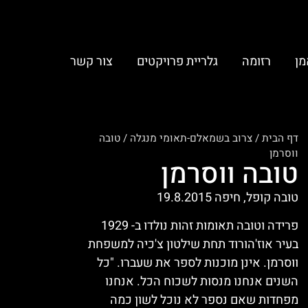
מן
רזומה
גלריית פרויקטים
צור קשר
דף הבית
/
צרוב בשמאלם-תאומי מנגלה
/
טובה
ווסרמן
טובה ווסרמן
טובה קופל, חיפה 19.8.2015
פרידה וטובה תאומות זהות נולדו ב- 1929
בעיר אוז'הורוד תחת שילטון צ'כיה למשפחת
ווסרמן. אינן מוכנות לספר את שעברו. "כל
השנים אנחנו מנסות לשכוח הכל. אנחנו
מפחדות שאם נספר לא נוכל לשון כמה