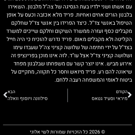
עם אשתו ושני ילדיו בעת הנסיגה של צה"ל מלבנון. השאירו
בלבנון הורים אחים ואחיות. פריד מלא אכזבה וכעס על אופן
הטיפול באנשי צד"ל. כיצד הפרידו בין אנשי צד"ל שחלקם
מקבלים כסף ועזרה ממשרד השיקום וחלקם שייכים למשרד
הקליטה ולא מקבלים מאום. פריד נדרש להוכיח כי היה חייל
בצד"ל על ידי חתימה של שלושה קציני צה"ל שעבדו עימו
ושלושה קציני צד"ל אצל עו"ד. לזה אינו מוכן בפרינציפ זה
אירוע מביש. אינו יוצר קשר עם משפחתו שבלבנון מפחד
שיאונה להם רע. פריד מיואש וחסר כל תקווה, מתקיים על
ביטוח לאומי והמשפחה רעבה ללחם.
הקודם
הבא
מיראי וסעיד גטאס
סילוונה ויוסוף וואלה
© 2026 כל הזכויות שמורות לשי אלוני