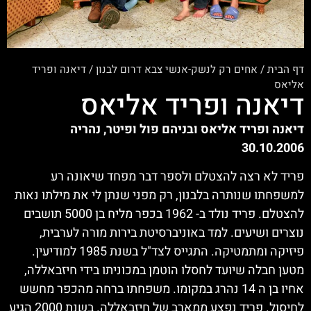
דף הבית
/
אחים רק לנשק-אנשי צבא דרום לבנון
/
דיאנה ופריד
אליאס
דיאנה ופריד אליאס
דיאנה ופריד אליאס ובניהם פול ופיטר, נהריה
30.10.2006
פריד לא רצה להצטלם ולספר דבר מפחד שיאונה רע
למשפחתו שנותרה בלבנון, רק מפני שנתן לי את מילתו נאות
להצטלם. פריד נולד ב- 1962 בכפר מליח בן 5000 תושבים
נוצרים ושיעים. למד באוניברסיטת בירות מורה לערבית,
פיזיקה ומתמטיקה. התגייס לצד"ל בשנת 1985 למודיעין.
מטען חבלה שיועד לחסלו הוטמן במכוניתו בידי חיזבאללה,
אחיו בן ה 14 נהרג במקומו. משפחתו ברחה מהכפר מחשש
לחיסול. פריד נפצע ממארב של חיזבאללה. בשנת 2000 הגיע