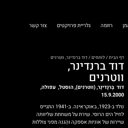
מן
רזומה
גלריית פרויקטים
צור קשר
דף הבית
/
לוחמים
/
דוד ברנדינר, ווטרנים
דוד ברנדינר,
ווטרנים
דוד בֶּרנָדינֶר, (ווטרנים), הוסטל, עפולה,
15.9.2000
נולד ב-1923, באוקראינה. ב-1941 התגייס
לחיל הים הרוסי. שירת על משחתת שליוותה
שיירות של אוניות אספקה והֵגנה מפני צוללות