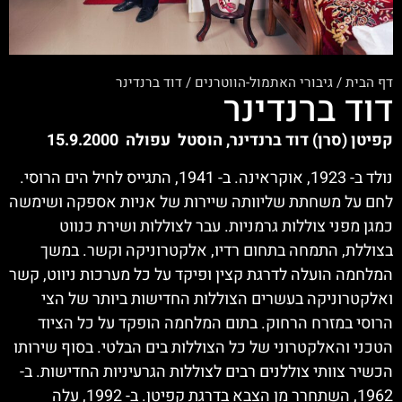
דף הבית
/
גיבורי האתמול-הווטרנים
/
דוד ברנדינר
דוד ברנדינר
קפיטן (סרן) דוד ברנדינר, הוסטל עפולה 15.9.2000
נולד ב- 1923, אוקראינה. ב- 1941, התגייס לחיל הים הרוסי.
לחם על משחתת שליוותה שיירות של אניות אספקה ושימשה
כמגן מפני צוללות גרמניות. עבר לצוללות ושירת כנווט
בצוללת, התמחה בתחום רדיו, אלקטרוניקה וקשר. במשך
המלחמה הועלה לדרגת קצין ופיקד על כל מערכות ניווט, קשר
ואלקטרוניקה בעשרים הצוללות החדישות ביותר של הצי
הרוסי במזרח הרחוק. בתום המלחמה הופקד על כל הציוד
הטכני והאלקטרוני של כל הצוללות בים הבלטי. בסוף שירותו
הכשיר צוותי צוללנים רבים לצוללות הגרעיניות החדישות. ב-
1962, השתחרר מן הצבא בדרגת קפיטן. ב- 1992, עלה