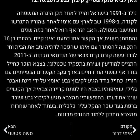
ג'אן לביא פנקלשטיין, קיבוץ גבע 12.10.2013
נולד ב-1991 בישראל ומייד לאחר מכן היגרה המשפחה
לקנדה. ב-1998 שב לארץ עם אימו לאחר שהוריו התגרשו
והתישבו בעפולה. האב חזר אף הוא לאחר כמה שנים
והתחתן בשנית אך הקשר אתו כמעט ואינו קיים. בהיותו בן 16
התקשה להסתדר עם אימו שהפכה לדתיה עזב את הבית וחי
לבדו. עשה קורס קדם צבאי של הנדסאי מכונות. ב-2011
התגייס למודיעין ושירת בתפקיד טכנולוגי. בצבא הוכר כחייל
בודד אף ששני הוריו חיים בארץ עקב הקשרים הבעייתיים עם
הוריו. כחייל בודד הגיע לקיבוץ גבע ואומץ על ידי רינת ואבנר
גלילי. שאיפותיו בצבא היו לפתח קריירה צבאית אך הקשיים
שינו את דעתו. בחופשותיו מהצבא מגיע לקיבוץ גבע ועובד
ברפת בעד שכר המקל עליו כלכלית. בעתיד לאחר שחרורו
מהצבא מתכנן ללמוד מהנדס מכונות.
הקודם
הבא
איתי דרור
סשה פטשני