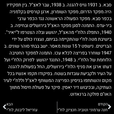
סבא. ב 1931 גויס להגנה. ב 1938, עבר לאצ"ל. בין תפקידיו
היה מפקד הדרום, מפקד השומרון, ארגן קורסים בקלמניה
בכפר סבא. מפקד הפעולה הראשונה נגד הכפר ערבי
ביר-עדס. התמנה לסגן מפקד האצ"ל בירושלים ובחיפה. ב
1940, התפלג הלח"י מהאצ"ל, יהושע ובלה הצטרפו ל"יאיר".
בישיבת מטה לח"י שהתקיימה בביתם, נעצרו כולם על ידי
הבריטים. נישפט ל 15 שנות מאסר. ישב בבתי סוהר שונים. ב
1947 שוחרר בפריצה לכלא עכו. התמנה למפקד החטיבה
הלוחמת של הלח"י. ב 1948, התנגד יהושע לפרוק הלח"י ועל
דעתו ארגן את סניף הלח"י בירושלים, החל בפעולות להגנה
על העיר ולקביעת עובדות בשטח. בפיקודו תקפו אנשיו בכל
מקום והשתתפו בניסיון הפריצה המשותף לאצ"ל וללח"י לעיר
העתיקה, ובכיבוש דיר יאסין. פיקד על פעולת חיסול מתווך
האו"ם פולקה ברנאדוט.
הקודם
הבא
חנה ערמוני וטוביה חנציון, לח"י
עזריאל ליבנת, לח"י