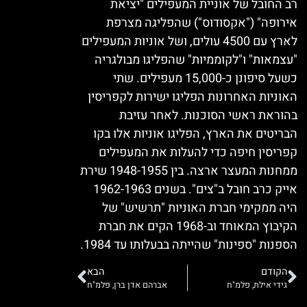
רב החובל של אוניית המעפילים "יציאת
אירופה" ("אקסודוס") שהפליגה מצרפת
לארץ עם 4500 עולים, ושל אוניות המעפילים
"עצמאות" ו"לקוממיות" שהפליגו מבולגריה
כשעל סיפונן כ-15,000 מעפילים. שתי
האוניות האחרונות הפליגו ישירות לקפריסין
בהוראת ראשי הסוכנות. לאחר עזיבת
הבריטים את הארץ, הפליגו אוניות אלו בקו
קפריסין חיפה כדי להעלות את המעפילים
ממחנות המעצר ארצה. בין 1948-1955 שירת
אייק כרב חובל ב"צים". בשנים 1962-1963
היה ממקימי חברת האוניות "תרשיש" של
הקיבוץ המאוחד וב-1968 הקים את חברת
הספנות "ספינות" שהייתה בבעלותו עד 1984.
הקודם
הבא
גידי אילת, פלמ"ח
אברהם אדן ברן, פלמ"ח