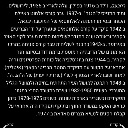
רחבעם,
נולד ב-1916 בפולין, עלה לארץ ב 1935, לירושלים,
ומיד התגייס ל"הגנה". ב-1937 עבר קורס אלחוט באיילת
השחר ובסיומו התמנה לאלחוטאי של המושבה יבנאל.
ב-1942 פיקד על קורס אלחוטאים שנערך על ידי הבריטים
בקהיר ובאותה שנה התנדב לשליחות סודית מעבר לקוי האויב
באירופה. ב-1943כהכנה לשליחות עבר קורס צניחה במרכז
האימונים של הדיביזיה המוטסת ברמת דוד ובסיומו חזר
לקהיר. ב-1944 צנח ביוגוסלביה אל כוחות הפרטיזנים והיה
אחראי על הקשר עם מפקדת המטה הבריטי בבָּארִי (איטליה).
לאחר שובו לארץ הצטרף לש"י (שרות ידיעות) של ה"הגנה".
ב-1948 התמנה למושל העיר התחתית בחיפה ולמושל הגליל
המערבי. בשנים 1982-1950 שירת במשרד החוץ במגוון
תפקידים וכשגריר בארצות שונות. בשנים 1978-1975 כיהן
כראש הטקס במשרד החוץ ובתוקף תפקידו היה אחראי על
קבלת הפנים לנשיא מצרים סאדאת ב-1977.
הקודם
הבא