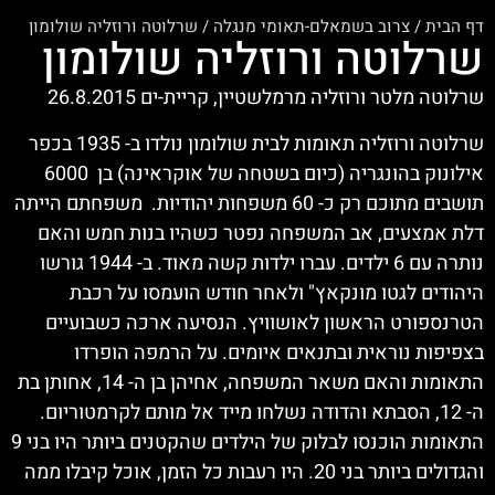
דף הבית
/
צרוב בשמאלם-תאומי מנגלה
/
שרלוטה ורוזליה שולומון
שרלוטה ורוזליה שולומון
שרלוטה מלטר ורוזליה מרמלשטיין, קריית-ים 26.8.2015
שרלוטה ורוזליה תאומות לבית שולומון נולדו ב- 1935 בכפר
אילונוק בהונגריה (כיום בשטחה של אוקראינה) בן 6000
תושבים מתוכם רק כ- 60 משפחות יהודיות. משפחתם הייתה
דלת אמצעים, אב המשפחה נפטר כשהיו בנות חמש והאם
נותרה עם 6 ילדים. עברו ילדות קשה מאוד. ב- 1944 גורשו
היהודים לגטו מונקאץ" ולאחר חודש הועמסו על רכבת
הטרנספורט הראשון לאושוויץ. הנסיעה ארכה כשבועיים
בצפיפות נוראית ובתנאים איומים. על הרמפה הופרדו
התאומות והאם משאר המשפחה, אחיהן בן ה- 14, אחותן בת
ה- 12, הסבתא והדודה נשלחו מייד אל מותם לקרמטוריום.
התאומות הוכנסו לבלוק של הילדים שהקטנים ביותר היו בני 9
והגדולים ביותר בני 20. היו רעבות כל הזמן, אוכל קיבלו ממה