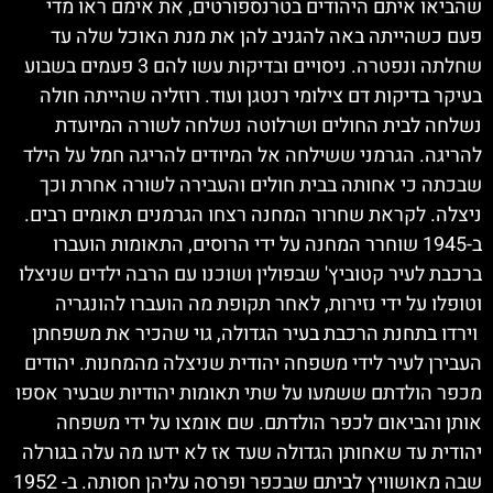
שהביאו איתם היהודים בטרנספורטים, את אימם ראו מדי
פעם כשהייתה באה להגניב להן את מנת האוכל שלה עד
שחלתה ונפטרה. ניסויים ובדיקות עשו להם 3 פעמים בשבוע
בעיקר בדיקות דם צילומי רנטגן ועוד. רוזליה שהייתה חולה
נשלחה לבית החולים ושרלוטה נשלחה לשורה המיועדת
להריגה. הגרמני ששילחה אל המיודים להריגה חמל על הילד
שבכתה כי אחותה בבית חולים והעבירה לשורה אחרת וכך
ניצלה. לקראת שחרור המחנה רצחו הגרמנים תאומים רבים.
ב-1945 שוחרר המחנה על ידי הרוסים, התאומות הועברו
ברכבת לעיר קטוביץ' שבפולין ושוכנו עם הרבה ילדים שניצלו
וטופלו על ידי נזירות, לאחר תקופת מה הועברו להונגריה
וירדו בתחנת הרכבת בעיר הגדולה, גוי שהכיר את משפחתן
העבירן לעיר לידי משפחה יהודית שניצלה מהמחנות. יהודים
מכפר הולדתם ששמעו על שתי תאומות יהודיות שבעיר אספו
אותן והביאום לכפר הולדתם. שם אומצו על ידי משפחה
יהודית עד שאחותן הגדולה שעד אז לא ידעו מה עלה בגורלה
שבה מאושוויץ לביתם שבכפר ופרסה עליהן חסותה. ב- 1952