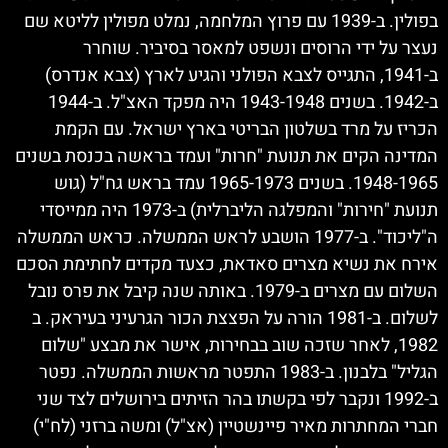
בפולין. ב-1939 עם פרוץ המלחמה, נמלט מפולין לליטא שם
נעצר על ידי הרוסים ונשפט למאסר בסיביר. שוחרר
ב-1941, התגייס לצבא הפולני והגיע לארץ (צבא אנדרס)
ב-1942. בשנים 1943-1948 היה מפקד האצ"ל. ב-1944
הכריז על מרד בשלטון הבריטי בארץ ישראל. עם הקמת
המדינה הקים את תנועת "חרות" ועמד בראשה בכנסת בשנים
1948-1965. בשנים 1965-1973 עמד בראש גח"ל (גוש
תנועת "חירות" והמפלגה הליברלית) ב-1973 היה ממייסדי
ה"ליכוד". ב-1977 הושבע לראש הממשלה. כראש הממשלה
אירח את נשיא מצרים סאדאת, כצעד מקדים לחתימת הסכם
השלום עם מצרים ב-1979. באותה שנה קיבל את פרס נובל
לשלום. ב-1981 הורה על הפצצת הכור הגרעיני בעיראק. ב
1982, לאחר שזכה שוב בבחירות, אישר את מבצע "שלום
הגליל" בלבנון. ב-1983 התפטר מראשות הממשלה. נפטר
ב-1992 ונקבר לפי בקשתו בהר הזיתים בירושלים לצד שני
חברי המחתרות מאיר פיינשטיין (אצ"ל) ומשה ברזני (לח"י)