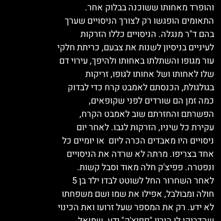
והופרד מאחותו ששוכנה בבלוק אחר.
התאומים הופגשו רק לצורך הניסויים שערך
בהם ד"ר מנגלה. הניסויים כללו הזרקות
לעיניים בניסיון לשנות את צבעם, כריתת חלקי
עור מגופו והשתלתו באחותו ולהיפך, עירוי דם
שלו לאחותו ושל אחותו לגופו, זריקות
בגולגולת, הכנסתם לאמבט קרח כדי לבדוק
כמה זמן הם שורדים לפני שקופאים,
הפשרתם והחזרתם שוב לאמבט הקרח,
עקירת כל שיניו, הזרקות לגבו. לאחר יום
ניסויים היו מאבדים הכרה ליום או יומיים כל
אחד בצריפו. מרתה לא שרדה את הניסויים
ונפטרה. פפיצ'ק חלה מאוד וסבל קשות.
לאחר השחרור החל לשוטט לבדו ילד בן 5
חולה ומבולבל, אפילו את שמו ושם משפחתו
לא ידע. רק את המספר שעל זרועו ואת הכינוי
שהדביקו לו הוריו "פפיצ'ק" ידע. שמואל