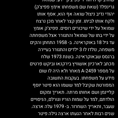
גרינפלד (שאת שם משפחתו אימץ פפיצ'ק)
יהודי נדיב ניצול שואה אף הוא, אסף אותו
ולקח אותו לביתו. זמן קצר לאחר מכן נרצח
שמואל על ידי שיכורים רוסים. פפיצ'ק אומץ
על ידי בתו של שמואל והתגורר אצל משפחתה
עד גיל 18 באוקראינה. ב- 1958 התחתן והקים
משפחה, נולדו לו 3 ילדים והתגורר בעיירה
ברגסס שבאוקראינה. בשנת 1973 שלח
מכתב לארכיון אושוויץ בירקנאו וביקש פרטים
על מספר A-2459 מאחר ולא היה לו שום
מידע על משפחתו. בעקבות התשובה
המפורטת שקיבל למד ששמו הוא פיטר יוסף
קליינמן ושם אחותו מרתה. תאריך ומקום
הולדתם, למד על שמות הוריו וגורלם, הניסויים
שעבר, ותאריך השחרור. ב- 1979 עלה ארצה.
שנים רבות לאחר הגעתו ארצה גילה פיטר