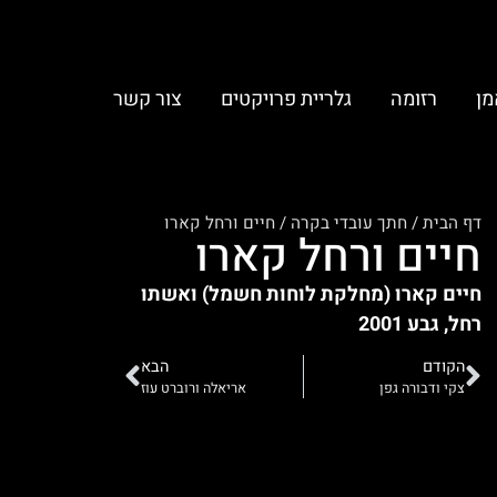
מן
רזומה
גלריית פרויקטים
צור קשר
דף הבית
/
חתך עובדי בקרה
/
חיים ורחל קארו
חיים ורחל קארו
חיים קארו (מחלקת לוחות חשמל) ואשתו
רחל, גבע 2001
הקודם
הבא
צקי ודבורה גפן
אריאלה ורוברט עוז